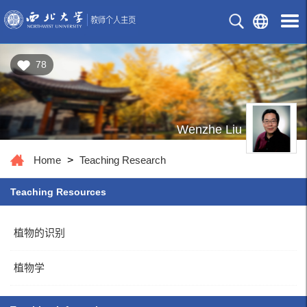
78
Wenzhe Liu
Home
>
Teaching Research
Teaching Resources
植物的识别
植物学