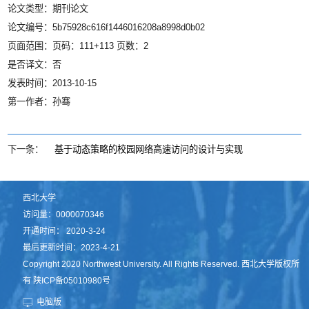
论文类型：期刊论文
论文编号：5b75928c616f1446016208a8998d0b02
页面范围：页码：111+113 页数：2
是否译文：否
发表时间：2013-10-15
第一作者：孙骞
下一条：
基于动态策略的校园网络高速访问的设计与实现
西北大学
访问量：
0000070346
开通时间：
2020
-
3
-
24
最后更新时间：
2023
-
4
-
21
Copyright 2020 Northwest University. All Rights Reserved. 西北大学版权所
有 陕ICP备05010980号
电脑版