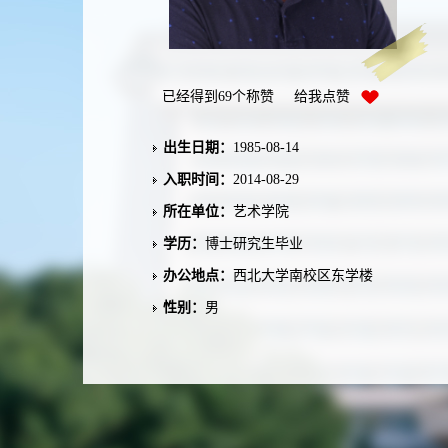
已经得到
69
个称赞 给我点赞
出生日期：
1985-08-14
入职时间：
2014-08-29
所在单位：
艺术学院
学历：
博士研究生毕业
办公地点：
西北大学南校区东学楼
性别：
男
联系方式：
zlcclz_002@163.com
职称：
教授
在职信息：
在职
毕业院校：
西北工业大学