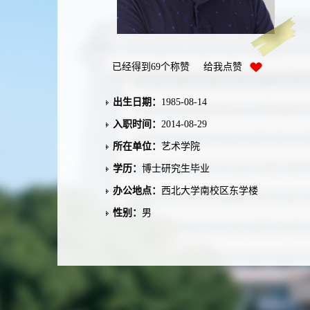
已经得到
69
个称赞 给我点赞
出生日期：
1985-08-14
入职时间：
2014-08-29
所在单位：
艺术学院
学历：
博士研究生毕业
办公地点：
西北大学南校区东学楼
性别：
男
联系方式：
zlcclz_002@163.com
职称：
教授
在职信息：
在职
毕业院校：
西北工业大学