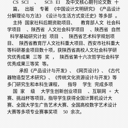
CS
SCI
、
SCI\
EI
及中文核心期刊论文数
十
篇，
出版
专著
《中国设计文明研究》《产品设计
分解理论与方法》《设计与生活方式变迁史》等多部
。
主持
国家社科后期资助项目、
教育部人文
社会科
学项目
、陕西省
人文社会科学项目
、陕西省
自然
科学基础研究计划
项目
、
陕西省艺术科学规划项
目、
陕西省教育厅人文社科重大项目、西安市社科重大
等科研基金项目数十项，获陕西省高校人文社会科学研
究优秀成果
三等
奖
，
陕西省第十六次哲学社会科学
优秀成果三等奖
等。
承担《产品设计与开发》、《网页设计》、《古代
器物造型艺术研究》、《传统文化资源设计与开发》等
多门研究生和本科生课程，
指导
学生
完成多项
国
家
级
大学生创新创业项目
、互联网
+
大
赛、挑战杯等项目，指导学生获得全国计算机设计大
赛、全国大学生广告艺术大赛、全国高校数字艺术设计
大赛等多项专业赛事奖项
50
余次。