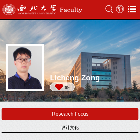
Licheng Zong
69
Research Focus
设计文化