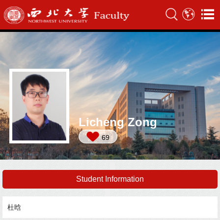
Licheng Zong
69
Student Information
杜晗