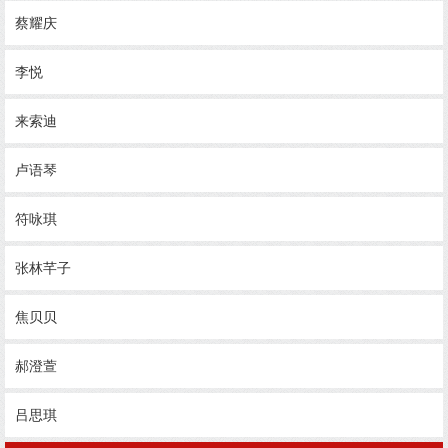
蔡耀庆
李悦
来索迪
卢语琴
符咏琪
张林芊子
焦贝贝
郝澄萱
吕思琪