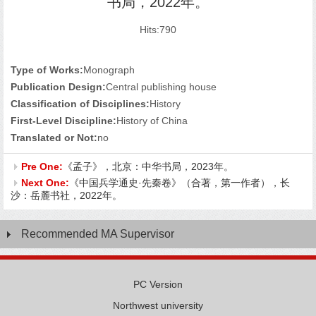
书局，2022年。
Hits:
790
Type of Works:
Monograph
Publication Design:
Central publishing house
Classification of Disciplines:
History
First-Level Discipline:
History of China
Translated or Not:
no
Pre One:
《孟子》，北京：中华书局，2023年。
Next One:
《中国兵学通史·先秦卷》（合著，第一作者），长
沙：岳麓书社，2022年。
Recommended MA Supervisor
PC Version
Northwest university