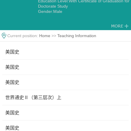
Education Level:With Certificate of Graduation for
Doctorate Study
Gender:Male
Current position:
Home
>>
Teaching Information
美国史
美国史
美国史
世界通史Ⅱ（第三层次）上
美国史
美国史