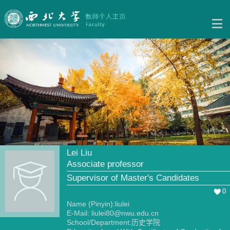
Lei Liu
Associate professor
Supervisor of Master's Candidates
0
Name (Pinyin):liulei
E-Mail:
liulei80@nwu.edu.cn
School/Department:历史学院