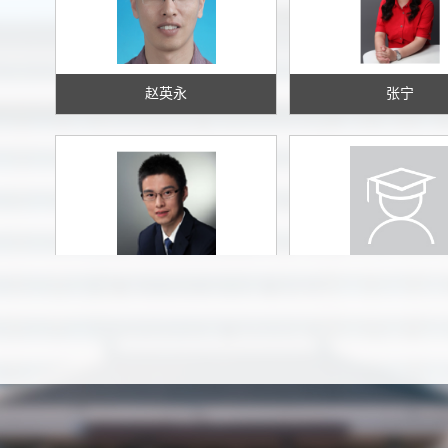
赵英永
张宁
李恒
何姣
有机