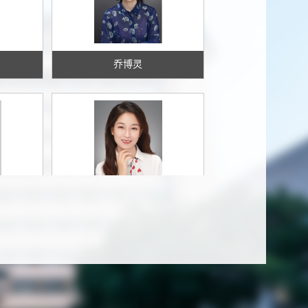
乔博灵
陈丹倩
化学