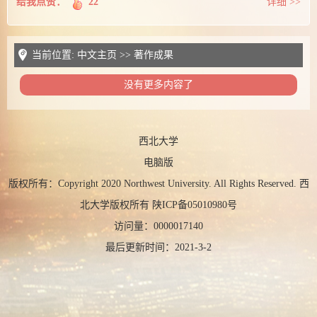
给我点赞：
22
详细 >>
当前位置:
中文主页
>>
著作成果
没有更多内容了
西北大学
电脑版
版权所有：Copyright 2020 Northwest University. All Rights Reserved. 西
北大学版权所有 陕ICP备05010980号
访问量：
0000017140
最后更新时间：
2021
-
3
-
2