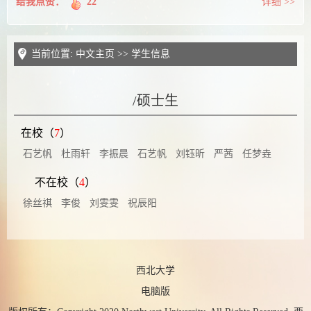
给我点赞：
22
详细 >>
当前位置:
中文主页
>>
学生信息
/硕士生
在校（
7
）
石艺帆
杜雨轩
李振晨
石艺帆
刘钰昕
严茜
任梦垚
不在校（
4
）
徐丝祺
李俊
刘雯雯
祝辰阳
西北大学
电脑版