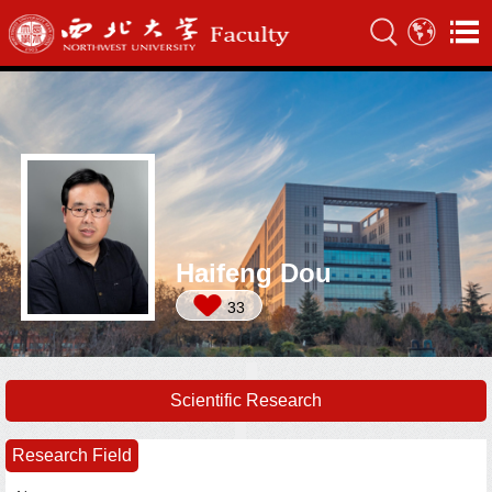
Haifeng Dou
33
Scientific Research
Research Field