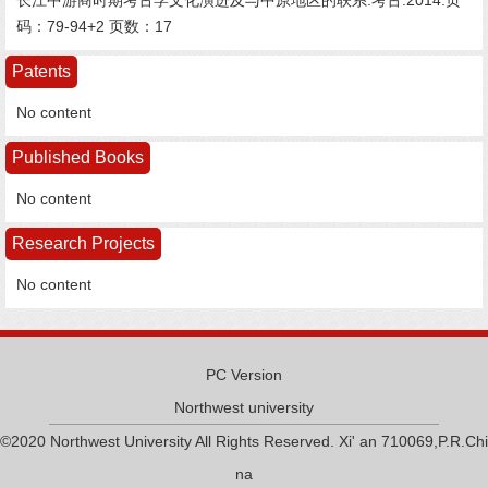
长江中游商时期考古学文化演进及与中原地区的联系.考古.2014:页
码：79-94+2 页数：17
Patents
No content
Published Books
No content
Research Projects
No content
PC Version
Northwest university
©2020 Northwest University All Rights Reserved. Xi' an 710069,P.R.Chi
na