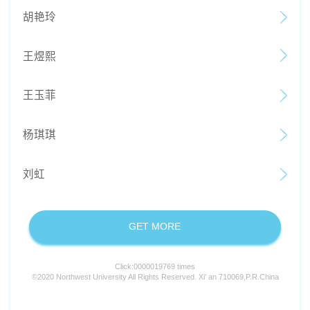
胡艳玲
王煜熙
王玉菲
杨琪琪
刘虹
GET MORE
Click:
0000019769
times
©2020 Northwest University All Rights Reserved. Xi' an 710069,P.R.China