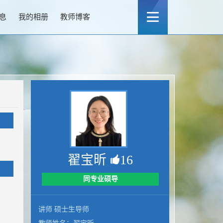
息
我的相册
教师博客
翟宝昕
16
同专业硕导
讲师 硕士生导师