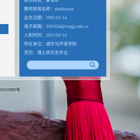
教师姓名：翟宝昕
教师拼音名称：zhaibaoxin
出生日期：1992-02-14
电子邮箱：
1431634@tongji.edu.cn
入职时间：2023-02-14
所在单位：城市与环境学院
学历：博士研究生毕业
性别：女
学位：工学博士学位
职称：讲师
毕业院校：同济大学
备05010980号
硕士生导师
学科：城乡规划学其他专业
学科： 城乡规划学其他专业
邮箱 :
zhaibaoxin@nuw.edu.cn