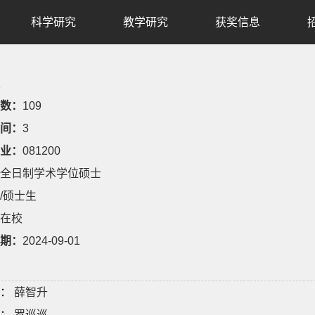
科学研究
教学研究
获奖信息
数：
109
间：
3
业：
081200
全日制学术学位硕士
/硕士生
在校
期：
2024-09-01
：
薛智升
：
罗巡巡