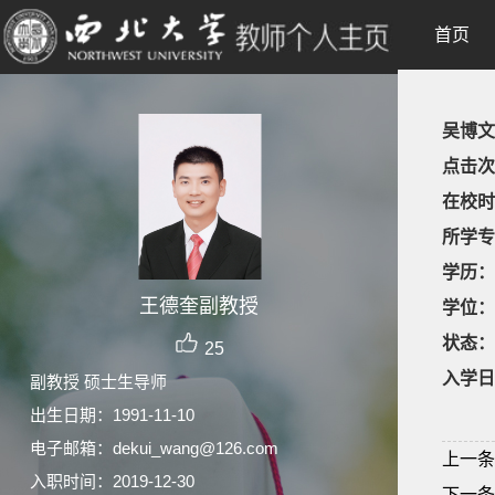
首页
吴博文
点击次
在校时
所学专
学历：
王德奎副教授
学位：
状态：
25
入学日
副教授 硕士生导师
出生日期：1991-11-10
电子邮箱：
dekui_wang@126.com
上一条
入职时间：2019-12-30
下一条