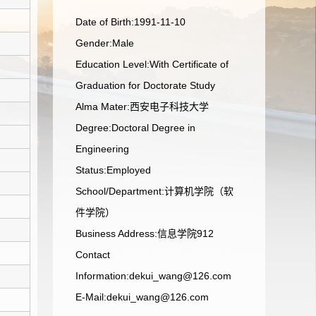
Date of Birth:1991-11-10
Gender:Male
Education Level:With Certificate of
Graduation for Doctorate Study
Alma Mater:西安电子科技大学
Degree:Doctoral Degree in
Engineering
Status:Employed
School/Department:计算机学院（软
件学院）
Business Address:信息学院912
Contact
Information:dekui_wang@126.com
E-Mail:
dekui_wang@126.com