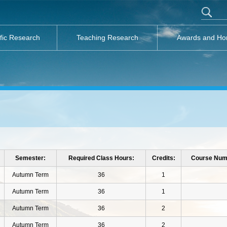
ific Research
Teaching Research
Awards and Ho
Semester:
Required Class Hours:
Credits:
Course Num
Autumn Term
36
1
Autumn Term
36
1
Autumn Term
36
2
Autumn Term
36
2