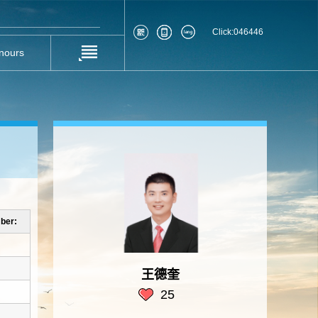
Click:
046446
nours
ber:
王德奎
25