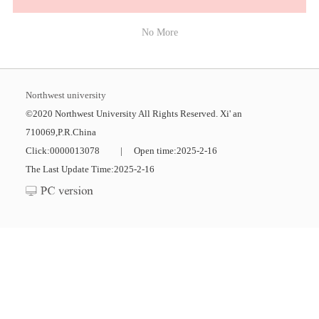
No More
Northwest university
©2020 Northwest University All Rights Reserved. Xi' an
710069,P.R.China
Click:
0000013078
|
Open time:
2025
-
2
-
16
The Last Update Time:
2025
-
2
-
16