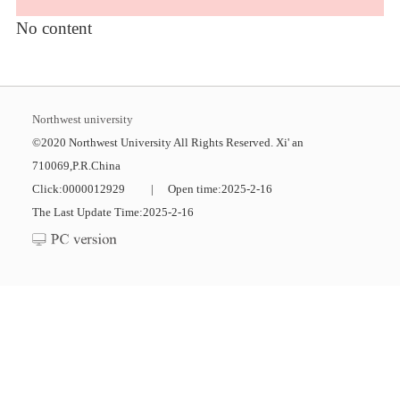
No content
Northwest university
©2020 Northwest University All Rights Reserved. Xi' an
710069,P.R.China
Click:
0000012929
|
Open time:
2025
-
2
-
16
The Last Update Time:
2025
-
2
-
16