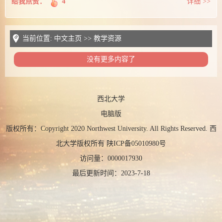
给我点赞：
4
详细 >>
当前位置:
中文主页
>>
教学资源
没有更多内容了
西北大学
电脑版
版权所有：Copyright 2020 Northwest University. All Rights Reserved. 西
北大学版权所有 陕ICP备05010980号
访问量：
0000017930
最后更新时间：
2023
-
7
-
18