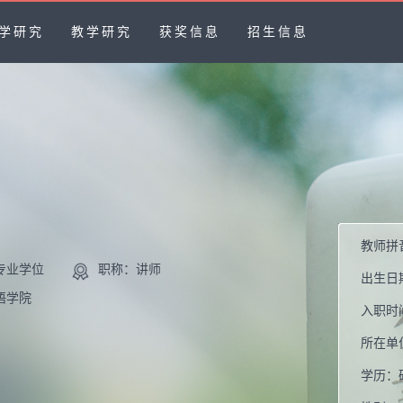
学研究
教学研究
获奖信息
招生信息
教师拼
专业学位
职称：讲师
出生日
语学院
入职时
所在单
学历：