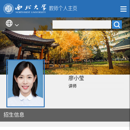
廖小莹
讲师
招生信息