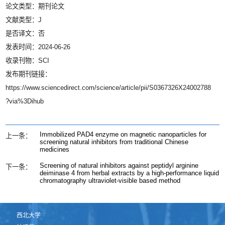
论文类型：期刊论文
文献类型：J
是否译文：否
发表时间：2024-06-26
收录刊物：SCI
发布期刊链接：
https://www.sciencedirect.com/science/article/pii/S0367326X24002788
?via%3Dihub
Immobilized PAD4 enzyme on magnetic nanoparticles for
上一条：
screening natural inhibitors from traditional Chinese
medicines
Screening of natural inhibitors against peptidyl arginine
下一条：
deiminase 4 from herbal extracts by a high-performance liquid
chromatography ultraviolet-visible based method
西北大学