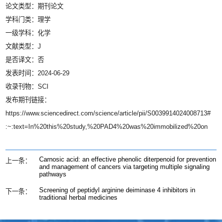
论文类型：期刊论文
学科门类：理学
一级学科：化学
文献类型：J
是否译文：否
发表时间：2024-06-29
收录刊物：SCI
发布期刊链接：
https://www.sciencedirect.com/science/article/pii/S0039914024008713#
:~:text=In%20this%20study,%20PAD4%20was%20immobilized%20on
Carnosic acid: an effective phenolic diterpenoid for prevention
上一条：
and management of cancers via targeting multiple signaling
pathways
Screening of peptidyl arginine deiminase 4 inhibitors in
下一条：
traditional herbal medicines