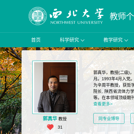
首页
科学研究
教学研究
郭真华，教授(二级)
月。1993年4月入
为辛周平教授，获哲学
院长, 陕西省流体
等。在本领域顶级期刊
查看更多>
郭真华
同专业博导
教授
31