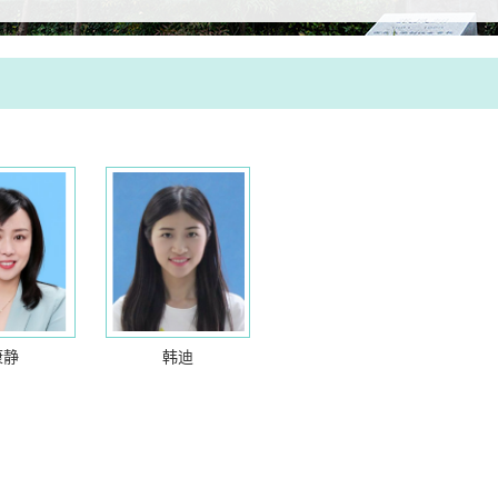
康静
韩迪