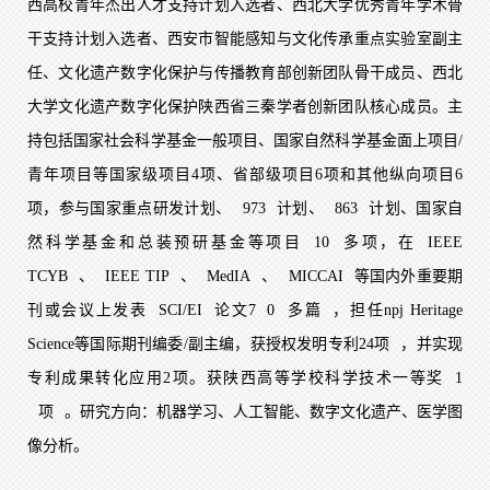
西高校青年杰出人才支持计划入选者、西北大学优秀青年学术骨
干支持计划入选者、西安市智能感知与文化传承重点实验室副主
任、文化遗产数字化保护与传播教育部创新团队骨干成员、西北
大学文化遗产数字化保护陕西省三秦学者创新团队核心成员。主
持包括国家社会科学基金一般项目、国家自然科学基金面上项目/
青年项目等国家级项目4项、省部级项目6项和其他纵向项目6
项，参与国家重点研发计划、
973
计划、
863
计划、国家自
然科学基金和总装预研基金等项目
10
多项，在
IEEE
TCYB
、
IEEE TIP
、
MedIA
、
MICCAI
等国内外重要期
刊或会议上发表
SCI/EI
论文7
0
多篇
，担任npj Heritage
Science等国际期刊编委/副主编，获授权发明专利24项
，并实现
专利成果转化应用2项。获陕西高等学校科学技术一等奖
1
项
。研究方向：机器学习、人工智能、数字文化遗产、医学图
像分析。