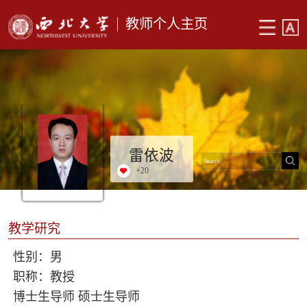
教师个人主页
雷依波
+
20
教学研究
性别：男
职称：教授
博士生导师 硕士生导师