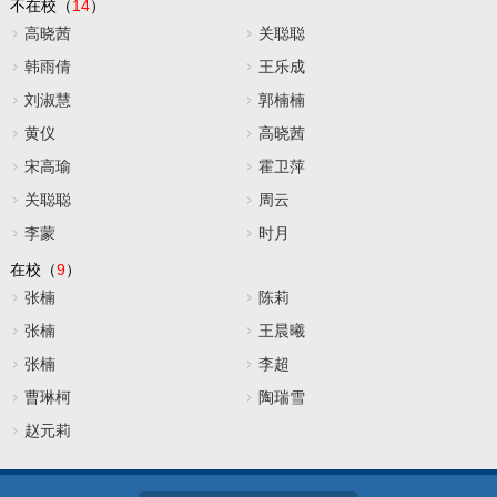
不在校（
14
）
高晓茜
关聪聪
韩雨倩
王乐成
刘淑慧
郭楠楠
黄仪
高晓茜
宋高瑜
霍卫萍
关聪聪
周云
李蒙
时月
在校（
9
）
张楠
陈莉
张楠
王晨曦
张楠
李超
曹琳柯
陶瑞雪
赵元莉