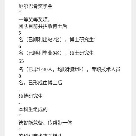
厄尔巴肯奖学金
”
一等奖等奖项。
团队目前共招收博士后
5
名（已顺利出站2名），博士研究生1
6
名（已顺利毕业8名），硕士研究生
55
名（已毕业30人，均顺利就业），专职技术人员
8
名，已形成由博士后
-
硕博研究生
-
本科生组成的
“
德智能兼备、传帮带一体
”