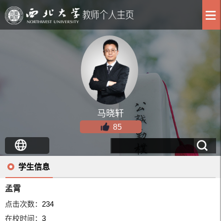
马晓轩
85
学生信息
孟霄
点击次数：
234
在校时间：
3