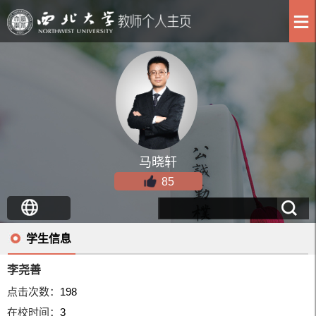
马晓轩
85
学生信息
李尧善
点击次数：
198
在校时间：
3