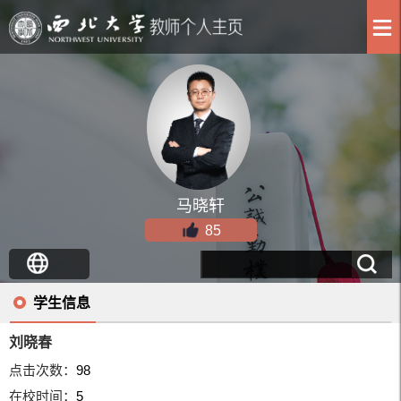
马晓轩
85
学生信息
刘晓春
点击次数：
98
在校时间：
5