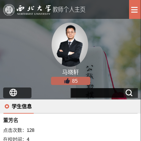
马晓轩
85
学生信息
董芳名
点击次数：
128
在校时间：
4