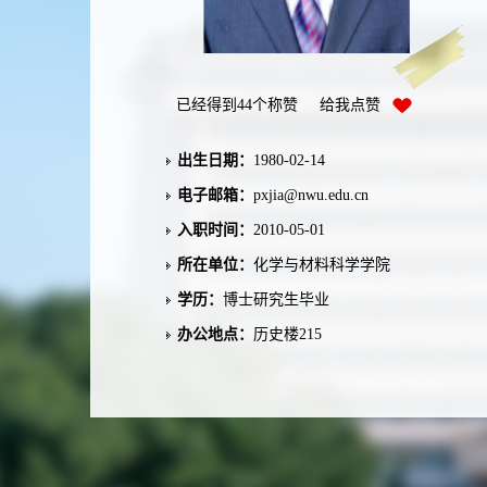
已经得到
44
个称赞 给我点赞
出生日期：
1980-02-14
电子邮箱：
pxjia@nwu.edu.cn
入职时间：
2010-05-01
所在单位：
化学与材料科学学院
学历：
博士研究生毕业
办公地点：
历史楼215
性别：
男
学位：
博士
职称：
教授
在职信息：
在职