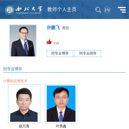
教师个人主页
许鹏飞
教授
218
同专业博导
同专业硕导
同专业博导
计算机应用技术
赵万青
叶贵鑫