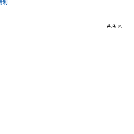
专利
共0条 0/0