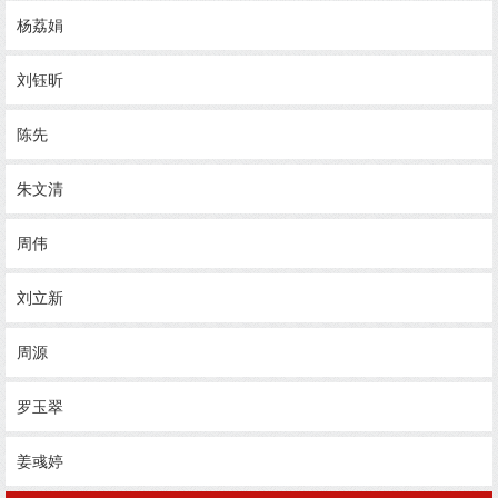
杨荔娟
刘钰昕
陈先
朱文清
周伟
刘立新
周源
罗玉翠
姜彧婷