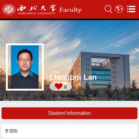
Liangbin Lan
8
Student Information
李雪阳