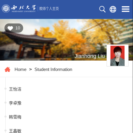
10
Jianhong Liu
Home
>
Student Information
王怡洁
李卓豫
韩雪梅
王鑫敏