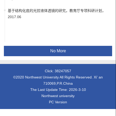
基于结构化底的光控液体透镜的研究，教育厅专项科研计划，
2017.06
No More
Click:
38247057
©2020 Northwest University All Rights Reserved. Xi' an
710069,P.R.China
The Last Update Time:
2026
-
3
-
10
Northwest university
PC Version