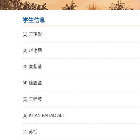
学生信息
[1] 王艳影
[2] 赵艳丽
[3] 秦紫莹
[4] 徐碧萱
[5] 王建坡
[6] KHAN FAHAD ALI
[7] 苏恬