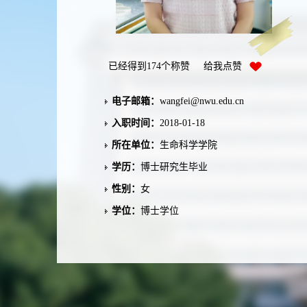
已经得到
174
个称赞 给我点赞
电子邮箱：
wangfei@nwu.edu.cn
入职时间：
2018-01-18
所在单位：
生命科学学院
学历：
博士研究生毕业
性别：
女
学位：
博士学位
职称：
副教授
在职信息：
在职
毕业院校：
慕尼黑大学
学科：
细胞生物学