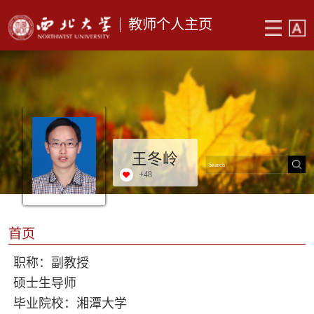
教师个人主页
王冬岭
+
48
首页
职称：副教授
硕士生导师
毕业院校：湘潭大学