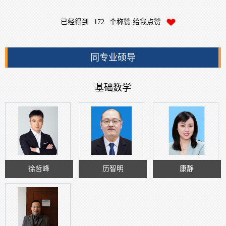
已经得到
172
个称赞 给我点赞
同专业硕导
基础数学
徐哲峰
历智明
康静