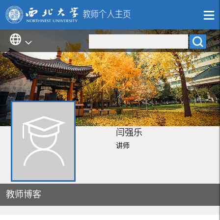
闫强乐
讲师
教师博客