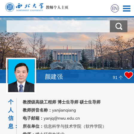
首页
科学研究
教学研究
获奖信息
颜建强
91
个
招生信息
个
教授级高级工程师 博士生导师 硕士生导师
学生信息
人
教师拼音名称：
yanjianqiang
信
电子邮箱：
yanjq@nwu.edu.cn
我的相册
息：
所在单位：
信息科学与技术学院（软件学院）