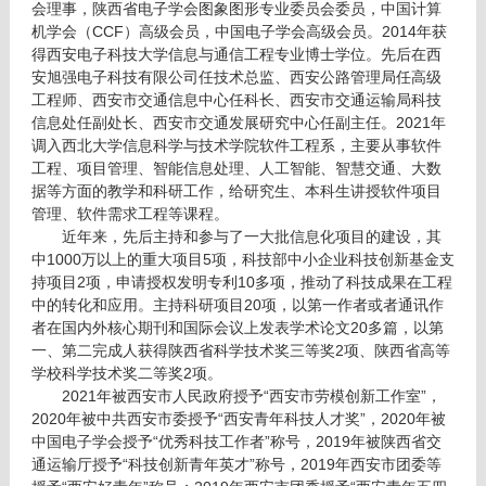
会理事，陕西省电子学会图象图形专业委员会委员，中国计算
机学会（CCF）高级会员，中国电子学会高级会员。2014年获
得西安电子科技大学信息与通信工程专业博士学位。先后在西
安旭强电子科技有限公司任技术总监、西安公路管理局任高级
工程师、西安市交通信息中心任科长、西安市交通运输局科技
信息处任副处长、西安市交通发展研究中心任副主任。2021年
调入西北大学信息科学与技术学院软件工程系，主要从事软件
工程、项目管理、智能信息处理、人工智能、智慧交通、大数
据等方面的教学和科研工作，给研究生、本科生讲授软件项目
管理、软件需求工程等课程。
近年来，先后
主持和参与了一大批信息化项目的建设，其
中1000万以上的重大项目5项，科技部中小企业科技创新基金支
持项目2项，申请授权发明专利10多项，推动了科技成果在工程
中的转化和应用。主持科研项目20项，以第一作者或者通讯作
者在国内外核心期刊和国际会议上发表学术论文20多篇，以第
一、第二完成人获得陕西省科学技术奖三等奖2项、陕西省高等
学校科学技术奖二等奖2项。
2021年被西安市人民政府授予“西安市劳模创新工作室”，
2020年被中共西安市委授予“西安青年科技人才奖”，2020年被
中国电子学会授予“优秀科技工作者”称号，2019年被陕西省交
通运输厅授予“科技创新青年英才”称号，2019年西安市团委等