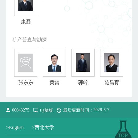
康磊
矿产普查与勘探
张东东
黄雷
郭岭
范昌育
2026
-
5
-
7
00043275
电脑版
最后更新时间：
>English
>西北大学