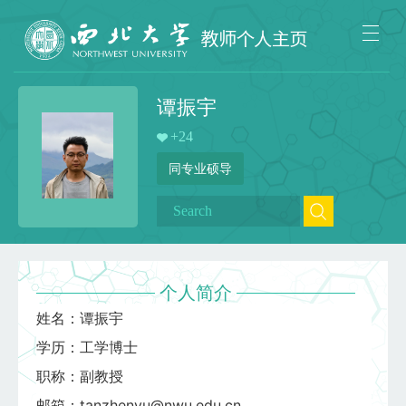
谭振宇
+
24
同专业硕导
个人简介
姓名：谭振宇
学历：工学博士
职称：副教授
邮箱：tanzhenyu@nwu.edu.cn