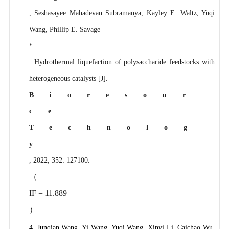
, Seshasayee Mahadevan Subramanya, Kayley E. Waltz, Yuqi
Wang, Phillip E. Savage
*
. Hydrothermal liquefaction of polysaccharide feedstocks with
heterogeneous catalysts [J].
Bioresour
ce
Technolog
y
, 2022, 352: 127100.
（
IF = 11.889
）
4. Junqian Wang, Yi Wang, Yuqi Wang, Xinyi Li, Caichao Wu,