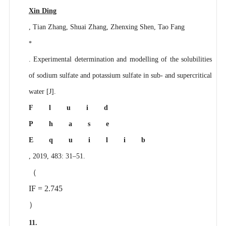
Xin Ding
, Tian Zhang, Shuai Zhang, Zhenxing Shen, Tao Fang
*
. Experimental determination and modelling of the solubilities
of sodium sulfate and potassium sulfate in sub- and supercritical
water [J].
Fluid
Phase
Equilib
, 2019, 483: 31–51.
（
IF = 2.745
）
11.