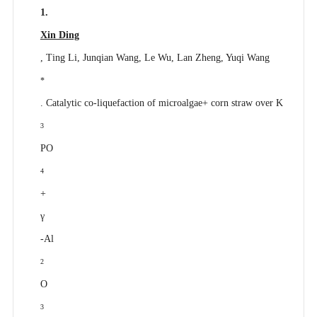
1.
Xin Ding
, Ting Li, Junqian Wang, Le Wu, Lan Zheng, Yuqi Wang
*
. Catalytic co-liquefaction of microalgae+ corn straw over K
3
PO
4
+
γ
-Al
2
O
3