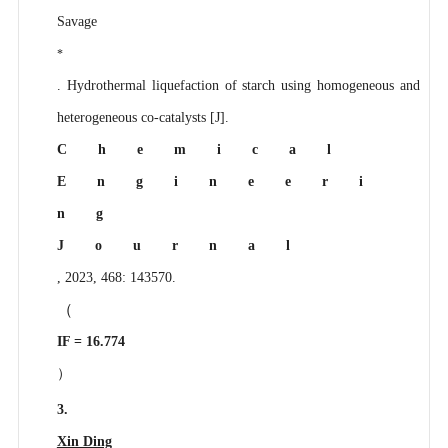
Savage
*
. Hydrothermal liquefaction of starch using homogeneous and
heterogeneous co-catalysts [J].
Chemical
Engineeri
ng
Journal
, 2023, 468: 143570.
（
IF = 16.774
）
3.
Xin Ding