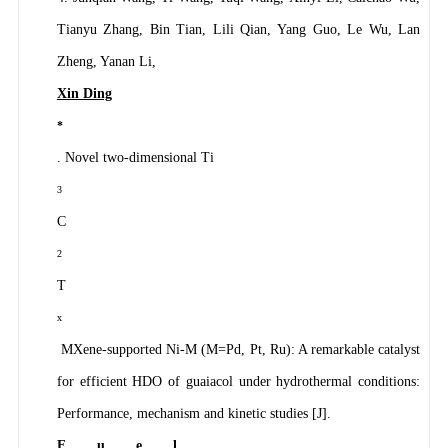
Tianyu Zhang, Bin Tian, Lili Qian, Yang Guo, Le Wu, Lan
Zheng, Yanan Li,
Xin Ding
*
. Novel two-dimensional Ti
3
C
2
T
x
MXene-supported Ni-M (M=Pd, Pt, Ru): A remarkable catalyst
for efficient HDO of guaiacol under hydrothermal conditions:
Performance, mechanism and kinetic studies [J].
Fuel