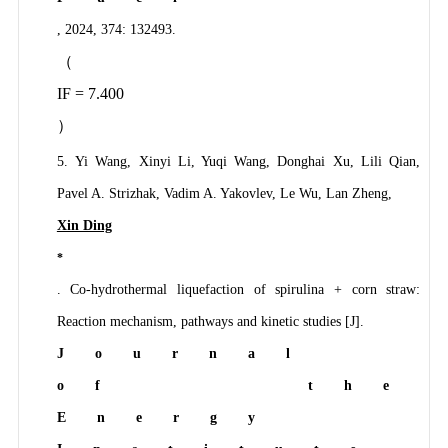
, 2024, 374: 132493.
（
IF = 7.400
）
5. Yi Wang, Xinyi Li, Yuqi Wang, Donghai Xu, Lili Qian,
Pavel A. Strizhak, Vadim A. Yakovlev, Le Wu, Lan Zheng,
Xin Ding
*
. Co-hydrothermal liquefaction of spirulina + corn straw:
Reaction mechanism, pathways and kinetic studies [J].
Journal
of the
Energy