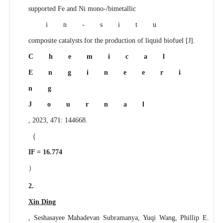
supported Fe and Ni mono-/bimetallic
in-situ
composite catalysts for the production of liquid biofuel [J].
Chemical
Engineeri
ng
Journal
, 2023, 471: 144668.
（
IF = 16.774
）
2.
Xin Ding
, Seshasayee Mahadevan Subramanya, Yuqi Wang, Phillip E.