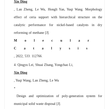
Xin Ding
, Lan Zheng, Le Wu, Hongli Yan, Yuqi Wang. Morphology
effect of ceria support with hierarchical structure on the
catalytic performance for nickel-based catalysts in dry
reforming of methane [J].
Molecular
Catalysis
, 2022, 533: 112766.
4. Qingyu Lei, Shuai Zhang, Yongchao Li,
Xin Ding
, Yuqi Wang, Lan Zheng, Le Wu
*
Design and optimization of poly-generation system for
municipal solid waste disposal [J].