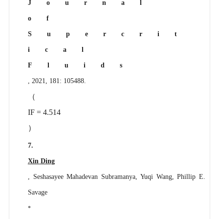
Journal
of
Supercrit
ical
Fluids
, 2021, 181: 105488.
（
IF = 4.514
）
7.
Xin Ding
, Seshasayee Mahadevan Subramanya, Yuqi Wang, Phillip E.
Savage
*