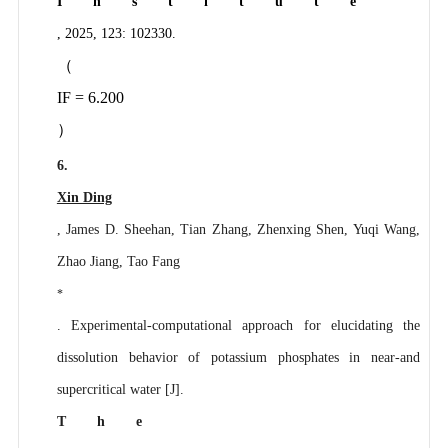
Institute
, 2025, 123: 102330.
（
IF = 6.200
）
6.
Xin Ding
, James D. Sheehan, Tian Zhang, Zhenxing Shen, Yuqi Wang,
Zhao Jiang, Tao Fang
*
. Experimental-computational approach for elucidating the
dissolution behavior of potassium phosphates in near-and
supercritical water [J].
The