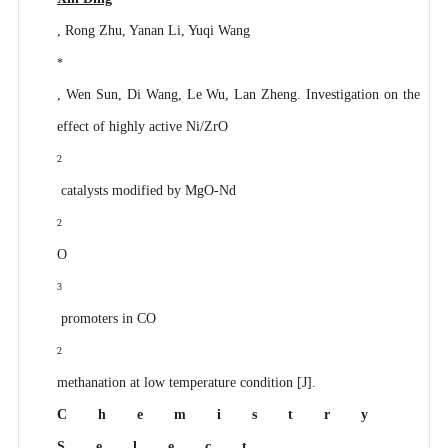
, Rong Zhu, Yanan Li, Yuqi Wang
*
, Wen Sun, Di Wang, Le Wu, Lan Zheng. Investigation on the
effect of highly active Ni/ZrO
2
catalysts modified by MgO‐Nd
2
O
3
promoters in CO
2
methanation at low temperature condition [J].
Chemistry
Select