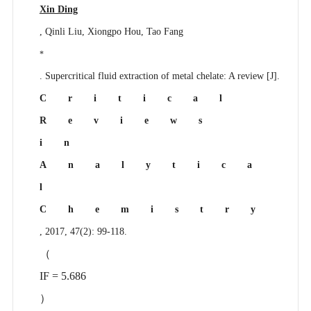
Xin Ding
, Qinli Liu, Xiongpo Hou, Tao Fang
*
. Supercritical fluid extraction of metal chelate: A review [J].
Critical
Reviews
in
Analytica
l
Chemistry
, 2017, 47(2): 99-118.
（
IF = 5.686
）