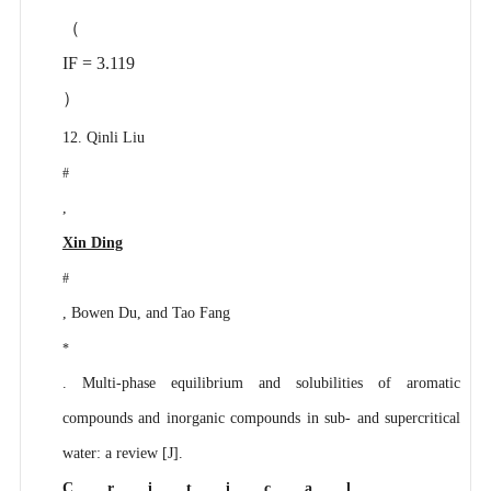
（
IF = 3.119
）
12. Qinli Liu
#
,
Xin Ding
#
, Bowen Du, and Tao Fang
*
. Multi-phase equilibrium and solubilities of aromatic
compounds and inorganic compounds in sub- and supercritical
water: a review [J].
Critical