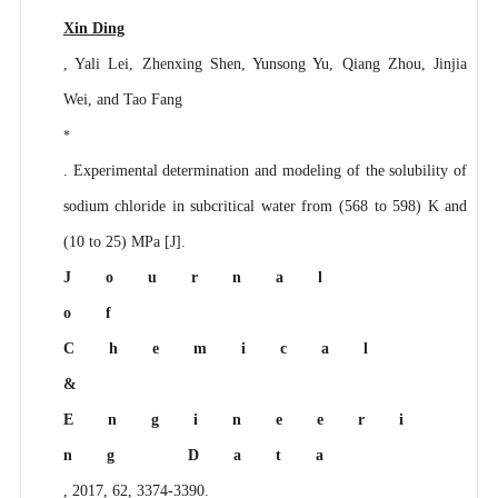
Xin Ding
, Yali Lei, Zhenxing Shen, Yunsong Yu, Qiang Zhou, Jinjia
Wei, and Tao Fang
*
. Experimental determination and modeling of the solubility of
sodium chloride in subcritical water from (568 to 598) K and
(10 to 25) MPa [J].
Journal
of
Chemical
&
Engineeri
ng Data
, 2017, 62, 3374-3390.