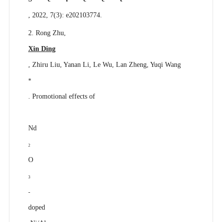
, 2022, 7(3): e202103774.
2. Rong Zhu,
Xin Ding
, Zhiru Liu, Yanan Li, Le Wu, Lan Zheng, Yuqi Wang
*
. Promotional effects of
Nd
2
O
3
-
doped