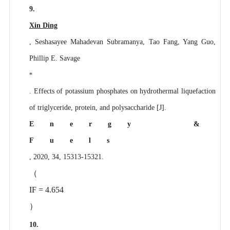
9.
Xin Ding
, Seshasayee Mahadevan Subramanya, Tao Fang, Yang Guo,
Phillip E. Savage
*
. Effects of potassium phosphates on hydrothermal liquefaction
of triglyceride, protein, and polysaccharide [J].
Energy &
Fuels
, 2020, 34, 15313-15321.
（
IF = 4.654
）
10.