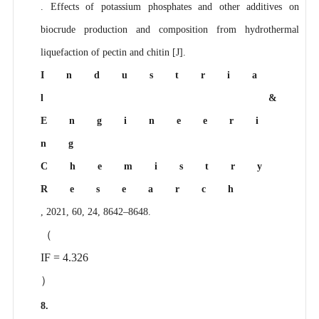
. Effects of potassium phosphates and other additives on
biocrude production and composition from hydrothermal
liquefaction of pectin and chitin [J].
Industria
l &
Engineeri
ng
Chemistry
Research
, 2021, 60, 24, 8642–8648.
（
IF = 4.326
）
8.