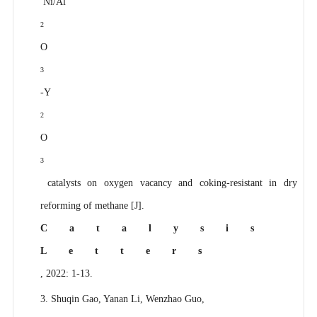
Ni/Al
2
O
3
-Y
2
O
3
catalysts on oxygen vacancy and coking-resistant in dry
reforming of methane [J].
Catalysis
Letters
, 2022: 1-13.
3. Shuqin Gao, Yanan Li, Wenzhao Guo,