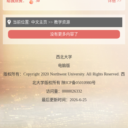
给我点赞：
30
详细 >>
当前位置:
中文主页
>>
教学资源
没有更多内容了
西北大学
电脑版
版权所有：Copyright 2020 Northwest University. All Rights Reserved. 西
北大学版权所有 陕ICP备05010980号
访问量：
0000026332
最后更新时间：
2026
-
6
-
25