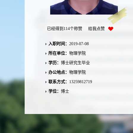
已经得到
114
个称赞 给我点赞
入职时间：
2019-07-08
所在单位：
物理学院
学历：
博士研究生毕业
办公地点：
物理学院
联系方式：
13259812719
学位：
博士
职称：
副教授
在职信息：
在职
毕业院校：
西北大学
学科：
光学